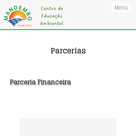
Menu
Início
Institucional
Parcerias
▼
Agrotóxicos
▼
EcoVisita
Parceria Financeira
Programas
▼
Projetos
▼
Doação