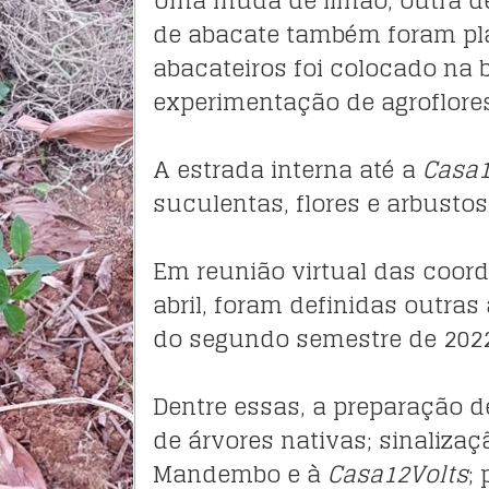
de abacate também foram pl
abacateiros foi colocado na b
experimentação de agroflore
A estrada interna até a
Casa1
suculentas, flores e arbusto
Em reunião virtual das coor
abril, foram definidas outras
do segundo semestre de 2022
Dentre essas, a preparação 
de árvores nativas; sinaliza
Mandembo e à
Casa12Volts
;